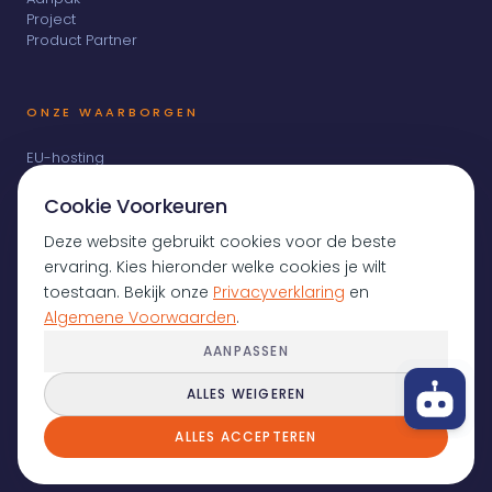
Project
Product Partner
ONZE WAARBORGEN
EU-hosting
AVG-naleving
Broncode bij de klant
Cookie Voorkeuren
Geen outsourcing
ISO 27001-principes
Deze website gebruikt cookies voor de beste
Senior-only team
ervaring. Kies hieronder welke cookies je wilt
toestaan. Bekijk onze
Privacyverklaring
en
Algemene Voorwaarden
.
AANPASSEN
KvK 80364276
ALLES WEIGEREN
BTW NL003427992B62
© 2026 Value Adding
ALLES ACCEPTEREN
Privacy
Voorwaarden
Cookies
Disclaimer
Sitemap