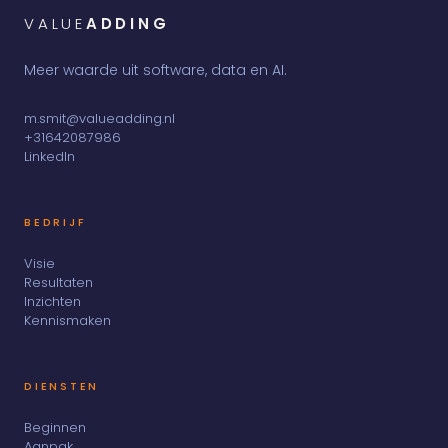
VALUE
ADDING
Meer waarde uit software, data en AI.
m.smit@valueadding.nl
+31642087986
LinkedIn
BEDRIJF
Visie
Resultaten
Inzichten
Kennismaken
DIENSTEN
Beginnen
Aanpak