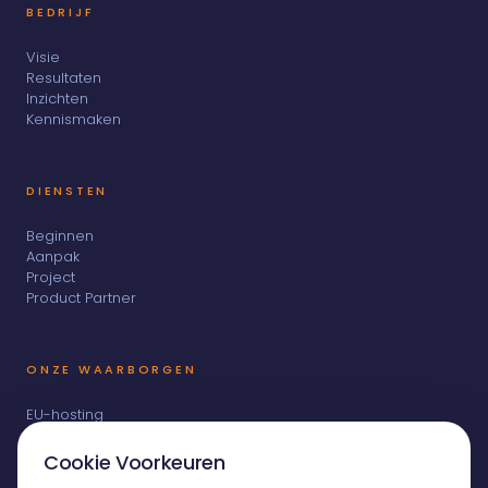
BEDRIJF
Visie
Resultaten
Inzichten
Kennismaken
DIENSTEN
Beginnen
Aanpak
Project
Product Partner
ONZE WAARBORGEN
EU-hosting
AVG-naleving
Broncode bij de klant
Cookie Voorkeuren
Geen outsourcing