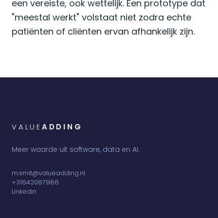
een vereiste, ook wettelijk. Een prototype dat
"meestal werkt" volstaat niet zodra echte
patiënten of cliënten ervan afhankelijk zijn.
VALUE
ADDING
Meer waarde uit software, data en AI.
m.smit@valueadding.nl
+31642087986
LinkedIn