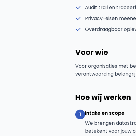
Audit trail en trace
Privacy-eisen meen
Overdraagbaar oplev
Voor wie
Voor organisaties met bed
verantwoording belangrijk 
Hoe wij werken
Intake en scope
1
We brengen datastrom
betekent voor jouw 