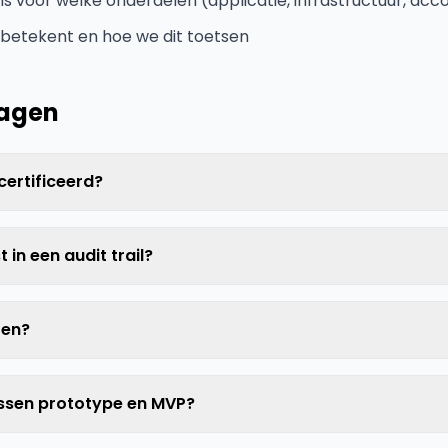
is voor welke onderdelen (applicatie, infrastructuur, acc
 betekent en hoe we dit toetsen
ragen
ecertificeerd?
t in een audit trail?
ten?
tussen prototype en MVP?