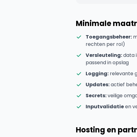
Minimale maatr
Toegangsbeheer:
mi
rechten per rol)
Versleuteling:
data i
passend in opslag
Logging:
relevante g
Updates:
actief beh
Secrets:
veilige omg
Inputvalidatie
en ve
Hosting en part