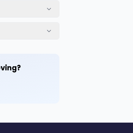
eving?