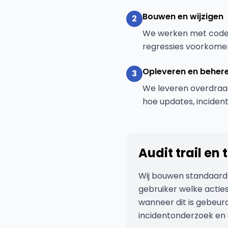
Bouwen en wijzigen
2
We werken met code r
regressies voorkomen
Opleveren en beher
3
We leveren overdraag
hoe updates, incide
Audit trail en
Wij bouwen standaard au
gebruiker welke acties
wanneer dit is gebeur
incidentonderzoek en