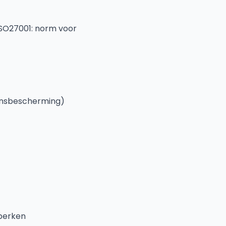
ISO27001: norm voor
ensbescherming)
eperken