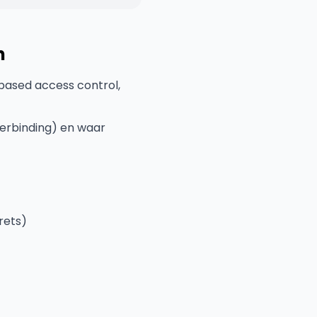
n
based access control,
verbinding) en waar
rets)